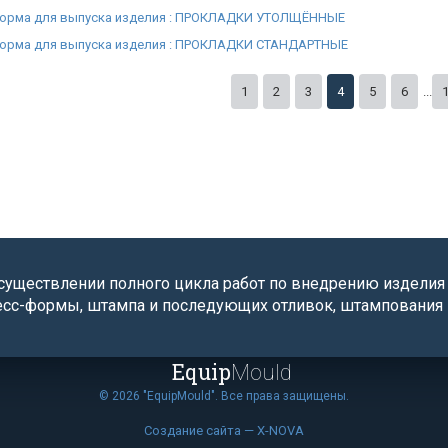
орма для выпуска изделия : ПРОКЛАДКИ УТОЛЩЁННЫЕ
орма для выпуска изделия : ПРОКЛАДКИ СТАНДАРТНЫЕ
1
2
3
4
5
6
...
уществлении полного цикла работ по внедрению изделия , 
есс-формы, штампа и последующих отливок, штампования 
Equip
Mould
© 2026 "EquipMould". Все права защищены.
Создание сайта — X-NOVA