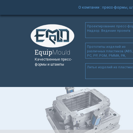
О компании : пресс-формы, 
Проектирование пресс-фо
Надзор. Ведение проекта
Прототипы изделий из
Equip
Mould
различных пластиков (ABS,
PC, PP, POM, PMMA, PA,
Качественные пресс-
ABS+PC, PA+30GF), а так же
формы и штампы
Алюминия, Стали, Меди,
Литье изделий из пластма
Дерева