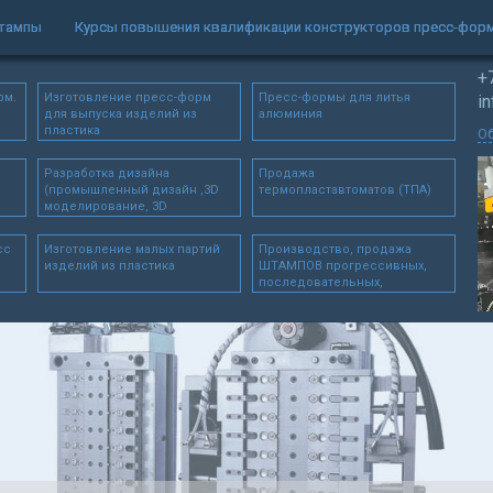
штампы
Курсы повышения квалификации конструкторов пресс-фор
+
рм.
Изготовление пресс-форм
Пресс-формы для литья
i
для выпуска изделий из
алюминия
пластика
Об
Разработка дизайна
Продажа
(промышленный дизайн ,3D
термопластавтоматов (ТПА)
моделирование, 3D
сканирование)
сс
Изготовление малых партий
Производство, продажа
изделий из пластика
ШТАМПОВ прогрессивных,
последовательных,
автоматических