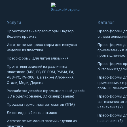
Услуги
Каталог
Проектирование пресс-форм. Надзор.
Пресс-формы дл
Ведение проекта
сплава алюминия
Изготовление пресс-форм для выпуска
Пресс-формы дл
изделий из пластика
применяемых в 
промышленности
Пресс-формы для литья алюминия
Пресс-формы пр
Прототипы изделий из различных
бытовых изделий
пластиков (ABS, PC, PP, POM, PMMA, PA,
ABS+PC, PA+30GF), а так же Алюминия,
Пресс-формы дл
Стали, Меди, Дерева
применяемых в 
промышленности
Разработка дизайна (промышленный дизайн
,3D моделирование, 3D сканирование)
Пресс-формы дл
сантехнического
Продажа термопластавтоматов (ТПА)
назначения (7)
Литье изделий из пластмасс
Пресс-формы дл
назначения (5)
Изготовление малых партий изделий из
пластика