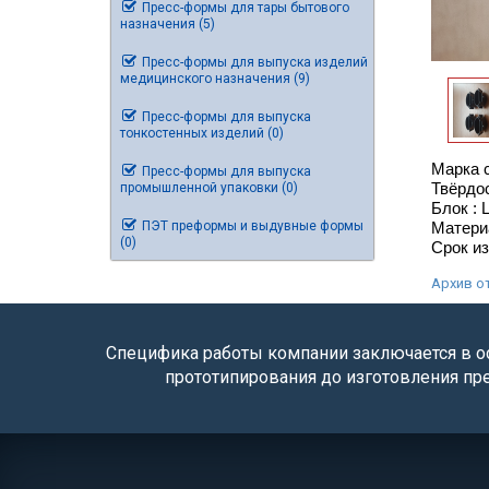
Пресс-формы для тары бытового
назначения (5)
Пресс-формы для выпуска изделий
медицинского назначения (9)
Пресс-формы для выпуска
тонкостенных изделий (0)
Марка 
Пресс-формы для выпуска
Твёрдос
промышленной упаковки (0)
Блок :
Матери
ПЭТ преформы и выдувные формы
(0)
Срок из
Архив о
Специфика работы компании заключается в ос
прототипирования до изготовления пр