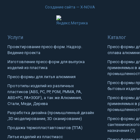
Создание сайта — X-NOVA
Услуги
Каталог
Проектирование пресс-форм. Надзор.
Пресс-формы дл
Ведение проекта
сплава алюминия
Изготовление пресс-форм для выпуска
Пресс-формы дл
изделий из пластика
применяемых в 
промышленности
Пресс-формы для литья алюминия
Пресс-формы пр
Прототипы изделий из различных
бытовых изделий
пластиков (ABS, PC, PP, POM, PMMA, PA,
ABS+PC, PA+30GF), а так же Алюминия,
Пресс-формы дл
Стали, Меди, Дерева
применяемых в 
промышленности
Разработка дизайна (промышленный дизайн
,3D моделирование, 3D сканирование)
Пресс-формы дл
сантехнического
Продажа термопластавтоматов (ТПА)
назначения (7)
Литье изделий из пластмасс
Пресс-формы дл