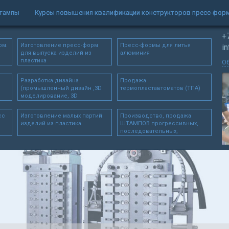
штампы
Курсы повышения квалификации конструкторов пресс-фор
+
рм.
Изготовление пресс-форм
Пресс-формы для литья
i
для выпуска изделий из
алюминия
пластика
Об
Разработка дизайна
Продажа
(промышленный дизайн ,3D
термопластавтоматов (ТПА)
моделирование, 3D
сканирование)
сс
Изготовление малых партий
Производство, продажа
изделий из пластика
ШТАМПОВ прогрессивных,
последовательных,
автоматических