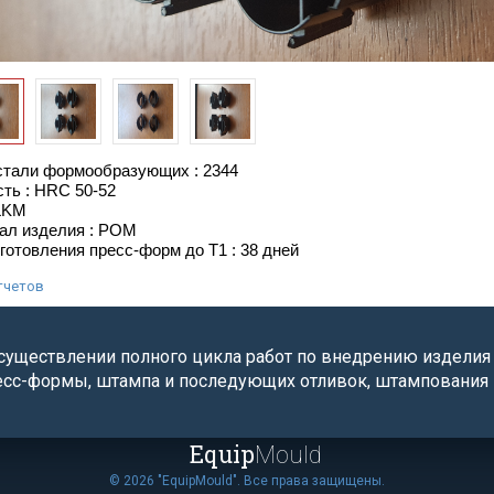
стали формообразующих : 2344
ть : HRC 50-52
 LKM
ал изделия : POM
готовления пресс-форм до Т1 : 38 дней
тчетов
уществлении полного цикла работ по внедрению изделия , 
есс-формы, штампа и последующих отливок, штампования 
Equip
Mould
© 2026 "EquipMould". Все права защищены.