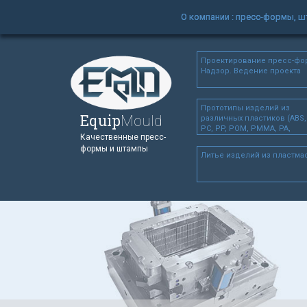
О компании : пресс-формы, 
Проектирование пресс-фо
Надзор. Ведение проекта
Прототипы изделий из
Equip
Mould
различных пластиков (ABS,
PC, PP, POM, PMMA, PA,
Качественные пресс-
ABS+PC, PA+30GF), а так же
формы и штампы
Алюминия, Стали, Меди,
Литье изделий из пластма
Дерева